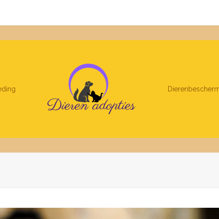
eding
Dierenbescherm