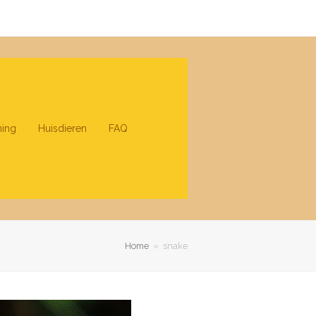
ing
Huisdieren
FAQ
Home
»
snake