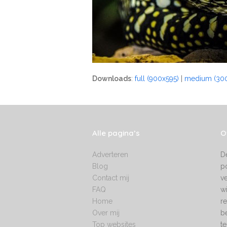
Downloads
:
full (900x595)
|
medium (300
Alle pagina’s
O
Adverteren
De
Blog
po
Contact mij
v
FAQ
wi
Home
re
Over mij
b
Top websites
te