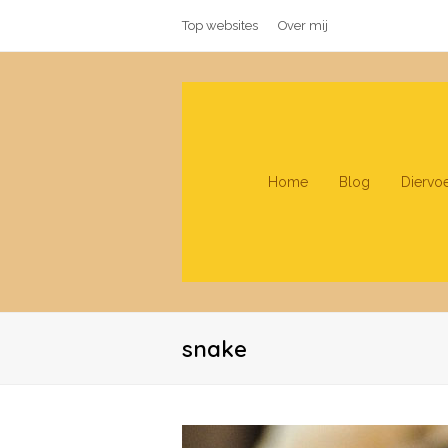
Top websites
Over mij
Home
Blog
Diervo
snake