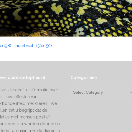
x198)
|
thumbnail (150x150)
ver dierenadopties.nl
Categorieën
ze site geeft u informatie over
Categorieën
sitieve effecten van
erbondenheid met dieren. We
llen dat u begrijpt dat de
laties met mensen positief
einvloed kan worden door beter
 leren omgaan met de dieren in