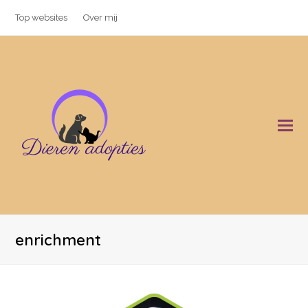
Top websites
Over mij
O
Mo
M
enrichment