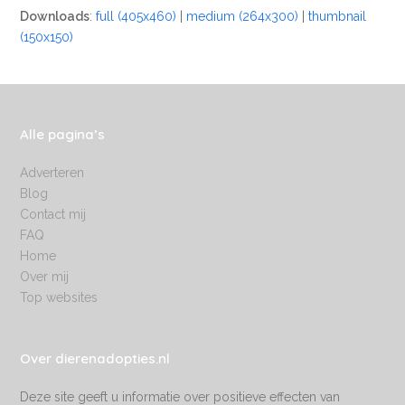
Downloads
:
full (405x460)
|
medium (264x300)
|
thumbnail
(150x150)
Alle pagina’s
Adverteren
Blog
Contact mij
FAQ
Home
Over mij
Top websites
Over dierenadopties.nl
Deze site geeft u informatie over positieve effecten van